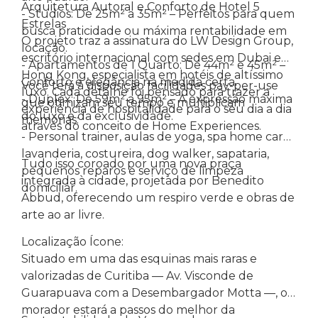
Arquitetura Autoral e Conforto de Hotel 5
- Studios: De 25m² a 35m² – Perfeitos para quem
Estrelas
busca praticidade ou máxima rentabilidade em
O projeto traz a assinatura do LW Design Group,
locação.
escritório internacional com sedes em Dubai e
- Apartamentos de 1 Quarto: De 44m² e 45m² –
Hong Kong, especialista em hotéis de altíssimo
Conforto e elegância na medida certa.
Você terá à disposição facilidades pay-per-use
luxo. Cada detalhe foi pensado para trazer a
- Duplex: De 59m² a 95m² – A expressão máxima
que otimizam seu tempo e multiplicam
experiência de hospitalidade para o seu dia a dia
do luxo e da exclusividade.
memórias:
através do conceito de Home Experiences.
- Personal trainer, aulas de yoga, spa home care,
lavanderia, costureira, dog walker, sapataria,
Tudo isso coroado por uma nova praça
pequenos reparos e serviço de limpeza
integrada à cidade, projetada por Benedito
domiciliar.
Abbud, oferecendo um respiro verde e obras de
arte ao ar livre.
Localização Ícone:
Situado em uma das esquinas mais raras e
valorizadas de Curitiba — Av. Visconde de
Guarapuava com a Desembargador Motta —, o
morador estará a passos do melhor da