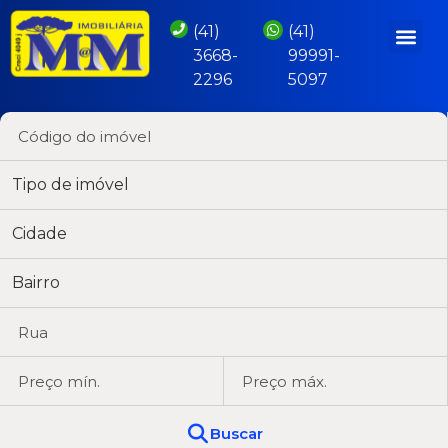
(41)
(41)
3668-
99991-
2296
5097
Tipo de imóvel
Cidade
Bairro
Buscar