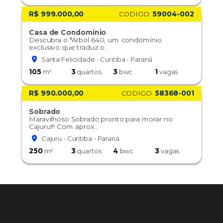
R$ 999.000,00
CODIGO:
59004-002
Casa de Condomínio
Descubra o *Arbol 640, um condomínio
exclusivo que traduz o...
Santa Felicidade - Curitiba - Paraná
105
3
3
1
m²
quartos
bwc
vagas
R$ 990.000,00
CODIGO:
58368-001
Sobrado
Maravilhoso Sobrado pronto para morar no
Cajuru!!! Com aprox...
Cajuru - Curitiba - Paraná
250
3
4
3
m²
quartos
bwc
vagas