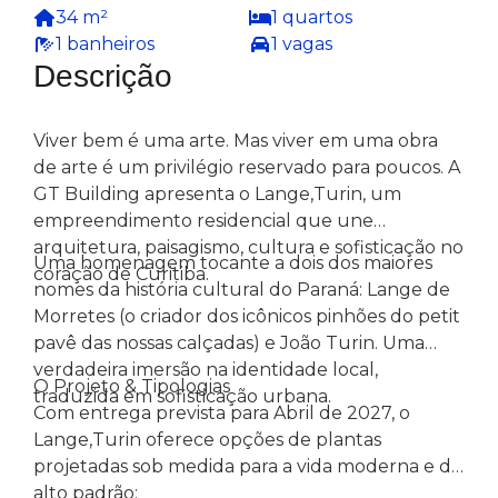
34 m²
1 quartos
1 banheiros
1 vagas
Descrição
Viver bem é uma arte. Mas viver em uma obra
de arte é um privilégio reservado para poucos. A
GT Building apresenta o Lange,Turin, um
empreendimento residencial que une
arquitetura, paisagismo, cultura e sofisticação no
Uma homenagem tocante a dois dos maiores
coração de Curitiba.
nomes da história cultural do Paraná: Lange de
Morretes (o criador dos icônicos pinhões do petit
pavê das nossas calçadas) e João Turin. Uma
verdadeira imersão na identidade local,
O Projeto & Tipologias
traduzida em sofisticação urbana.
Com entrega prevista para Abril de 2027, o
Lange,Turin oferece opções de plantas
projetadas sob medida para a vida moderna e de
alto padrão: