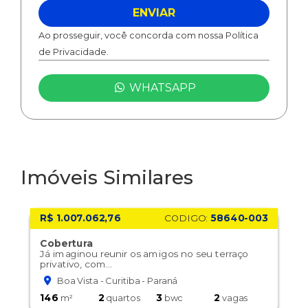
ENVIAR
Ao prosseguir, você concorda com nossa Política
de Privacidade.
WHATSAPP
Imóveis Similares
R$ 1.007.062,76
CODIGO:
58640-003
Cobertura
Já imaginou reunir os amigos no seu terraço
privativo, com...
Boa Vista - Curitiba - Paraná
146
2
3
2
m²
quartos
bwc
vagas