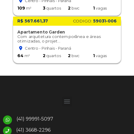
Centro - Pinhais - Paraná
109
3
2
1
m²
quartos
bwc
vagas
R$ 567.661,37
CODIGO:
59031-006
Apartamento Garden
Com arquitetura contemporânea e áreas
otimizadas, o projet...
Centro - Pinhais - Paraná
64
2
2
1
m²
quartos
bwc
vagas
(41) 99991-5097
(41) 3668-2296