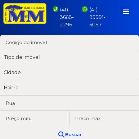
(41)
(41)
3668-
99991-
2296
5097
Tipo de imóvel
Cidade
Bairro
Buscar