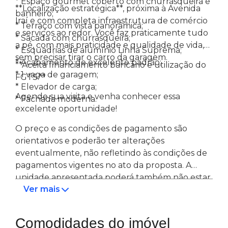
* Espaço gourmet coberto com churrasqueira e
**Localização estratégica**, próxima à Avenida
banheiro;
Iraí e com completa infraestrutura de comércio
* Terraço com vista panorâmica;
e serviços ao redor. Você faz praticamente tudo
* Sacada com churrasqueira;
a pé, com mais praticidade e qualidade de vida,
* Esquadrias de alumínio Linha Suprema;
sem precisar tirar o carro da garagem.
* Acabamento de excelente padrão;
**Aceita financiamento bancário e utilização do
* 1 vaga de garagem;
FGTS.**
* Elevador de carga;
Agende sua visita e venha conhecer essa
* Fachada moderna.
excelente oportunidade!
O preço e as condições de pagamento são
orientativos e poderão ter alterações
eventualmente, não refletindo às condições de
pagamentos vigentes no ato da proposta. A
unidade apresentada poderá também não estar
Ver mais
mais disponível para venda ou estar reservada.
Consulte o corretor para obter informações
atualizadas.
Comodidades do imóvel