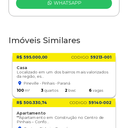
WHATSAPP
Imóveis Similares
R$ 595.000,00
CODIGO:
59213-001
Casa
Localizado em um dos bairros mais valorizados
da região, es...
Pineville - Pinhais - Paraná
100
3
2
6
m²
quartos
bwc
vagas
R$ 500.330,74
CODIGO:
59140-002
Apartamento
**Apartamento em Construção no Centro de
Pinhais – Confo...