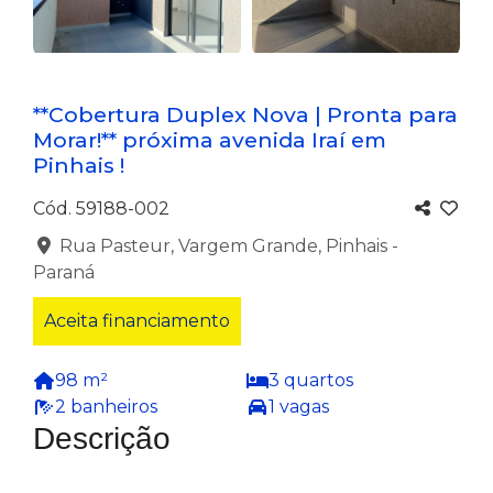
CONFIRA MAIS
**Cobertura Duplex Nova | Pronta para
Morar!** próxima avenida Iraí em
Pinhais !
Cód. 59188-002
Rua Pasteur, Vargem Grande, Pinhais -
Paraná
Aceita financiamento
98 m²
3 quartos
2 banheiros
1 vagas
Descrição