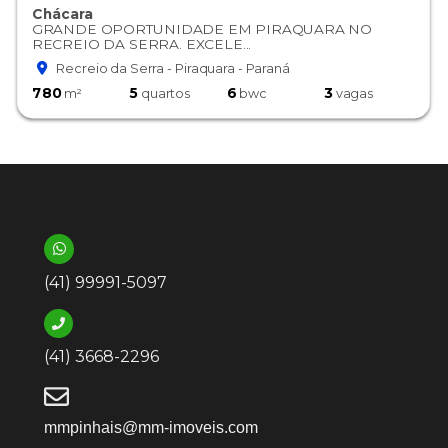
Chácara
GRANDE OPORTUNIDADE EM PIRAQUARA NO
RECREIO DA SERRA. EXCELE...
Recreio da Serra - Piraquara - Paraná
780
5
6
3
m²
quartos
bwc
vagas
(41) 99991-5097
(41) 3668-2296
mmpinhais@mm-imoveis.com