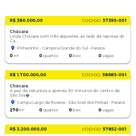
R$ 380.000,00
CODIGO:
57395-001
Chácara
Linda Chácara com três alqueires, ao lado da represa do
Ca...
Pinheirinho - Campina Grande do Sul - Paraná
0
0
0
0
m²
quartos
bwc
vagas
R$ 1.700.000,00
CODIGO:
58685-001
Chácara
A paz da natureza a apenas 30 minutos do centro de
São Jos�...
Campo Largo da Roseira - São José dos Pinhais - Paraná
270
0
0
0
m²
quartos
bwc
vagas
R$ 3.200.000,00
CODIGO:
57852-001