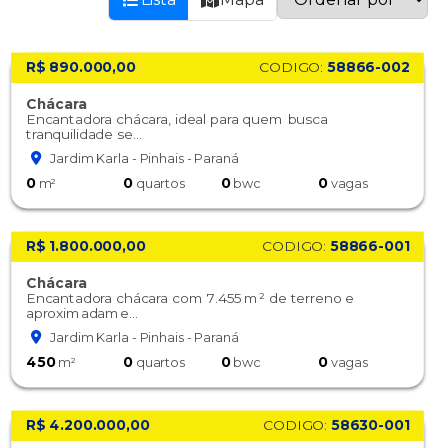
R$ 890.000,00
CODIGO:
58866-002
Chácara
Encantadora chácara, ideal para quem busca
tranquilidade se...
Jardim Karla - Pinhais - Paraná
0
0
0
0
m²
quartos
bwc
vagas
R$ 1.800.000,00
CODIGO:
58866-001
Chácara
Encantadora chácara com 7.455 m² de terreno e
aproximadame...
Jardim Karla - Pinhais - Paraná
450
0
0
0
m²
quartos
bwc
vagas
R$ 4.200.000,00
CODIGO:
58630-001