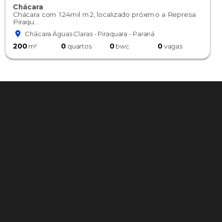
Chácara
Chácara com 124mil m2, localizado próximo a Represa
Piraqu...
Chácara Águas Claras - Piraquara - Paraná
200
0
0
0
m²
quartos
bwc
vagas