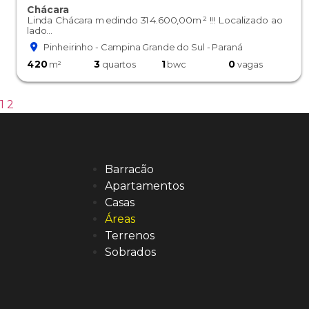
Chácara
Linda Chácara medindo 314.600,00m² !!! Localizado ao
lado...
Pinheirinho - Campina Grande do Sul - Paraná
420
3
1
0
m²
quartos
bwc
vagas
1
2
Barracão
Apartamentos
Casas
Áreas
Terrenos
Sobrados