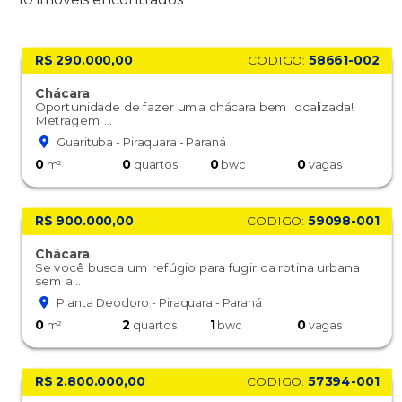
R$ 290.000,00
CODIGO:
58661-002
Chácara
Oportunidade de fazer uma chácara bem localizada!
Metragem ...
Guarituba - Piraquara - Paraná
0
0
0
0
m²
quartos
bwc
vagas
R$ 900.000,00
CODIGO:
59098-001
Chácara
Se você busca um refúgio para fugir da rotina urbana
sem a...
Planta Deodoro - Piraquara - Paraná
0
2
1
0
m²
quartos
bwc
vagas
R$ 2.800.000,00
CODIGO:
57394-001